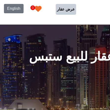
0
English
عرض عقار
مال للبيع في الخليج الغربي 0 عقار للبيع ستبس