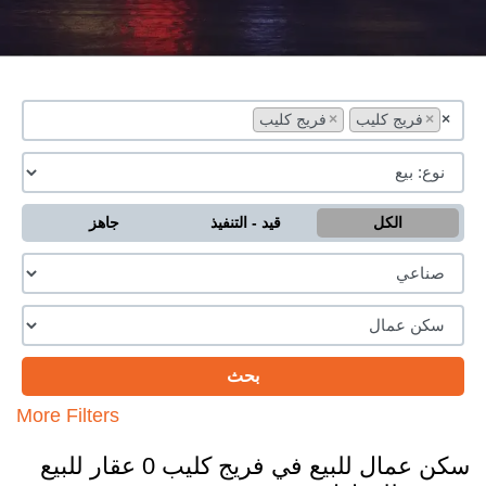
×
×
فريج كليب
×
فريج كليب
الكل
قيد - التنفيذ
جاهز
More Filters
سكن عمال للبيع في فريج كليب 0 عقار للبيع