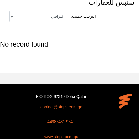
ستبس للعقارات
الترتيب حسب:
No record found
P.O.BOX 92349 Doha Qatar
contact@steps.com.qa
+974 44687461
www.steps.com.qa