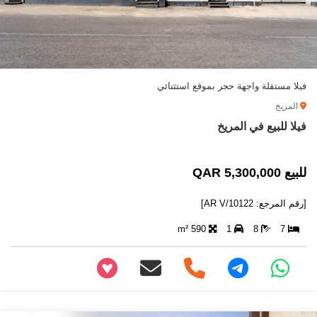
فيلا مستقلة واجهة حجر بموقع استثنائي
المريخ
فيلا للبيع في المريخ
للبيع 5,300,000 QAR
[رقم المرجع: AR V/10122]
590 m²
1
8
7
+97466346605