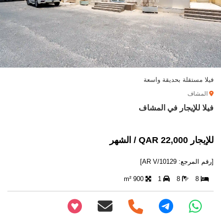
فيلا مستقلة بحديقة واسعة
المشاف
فيلا للإيجار في المشاف
للإيجار 22,000 QAR / الشهر
[رقم المرجع: AR V/10129]
900 m²
1
8
8
+97466346605