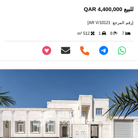
للبيع 4,400,000 QAR
[رقم المرجع: AR V/10121]
512 m²
1
8
7
+97466346605