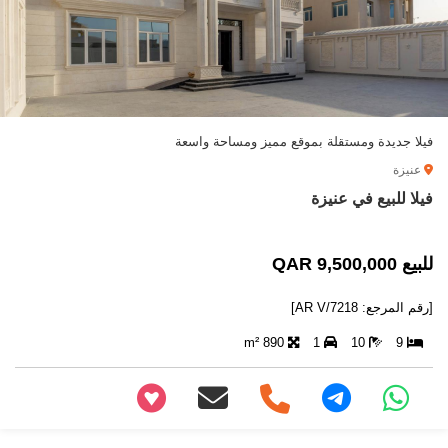
فيلا جديدة ومستقلة بموقع مميز ومساحة واسعة
عنيزة
فيلا للبيع في عنيزة
للبيع 9,500,000 QAR
[رقم المرجع: AR V/7218]
890 m²
1
10
9
+97466346605