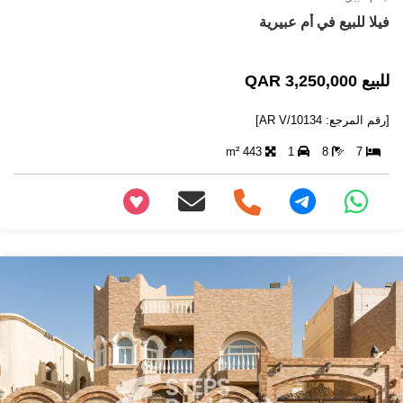
فيلا للبيع في أم عبيرية
للبيع 3,250,000 QAR
[رقم المرجع: AR V/10134]
443 m²
1
8
7
+97466346605