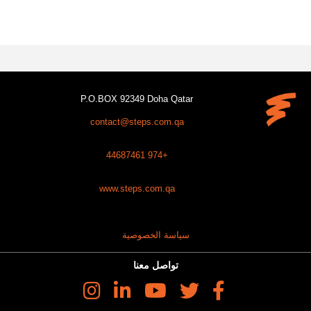
P.O.BOX 92349 Doha Qatar
contact@steps.com.qa
+974 44687461
www.steps.com.qa
سياسة الخصوصية
تواصل معنا