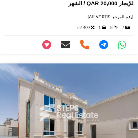
للإيجار 20,000 QAR / الشهر
[رقم المرجع: AR V/10119]
400 m²
1
8
7
+97466346605