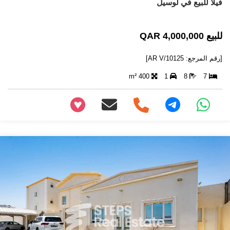
فيلا للبيع في لوسيل
للبيع 4,000,000 QAR
[رقم المرجع: AR V/10125]
400 m²
1
8
7
+97466346605