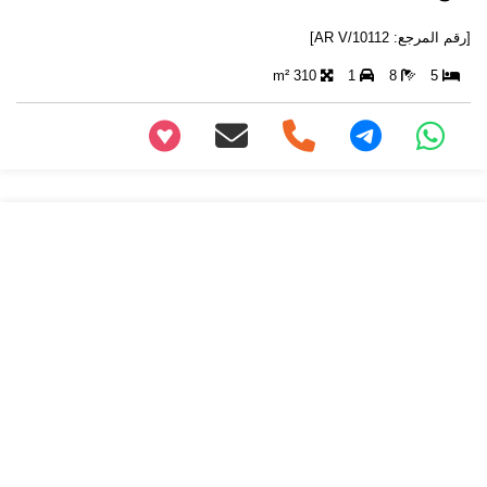
[رقم المرجع: AR V/10112]
310 m²
1
8
5
+97466346605