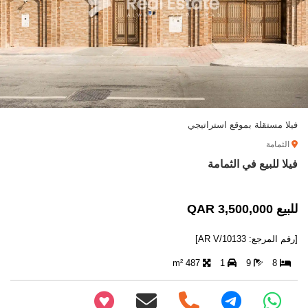
فيلا مستقلة بموقع استراتيجي
الثمامة
فيلا للبيع في الثمامة
للبيع 3,500,000 QAR
[رقم المرجع: AR V/10133]
487 m²
1
9
8
+97466346605