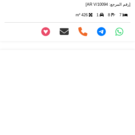
[رقم المرجع: AR V/10094]
426 m²
1
8
7
+97466346605