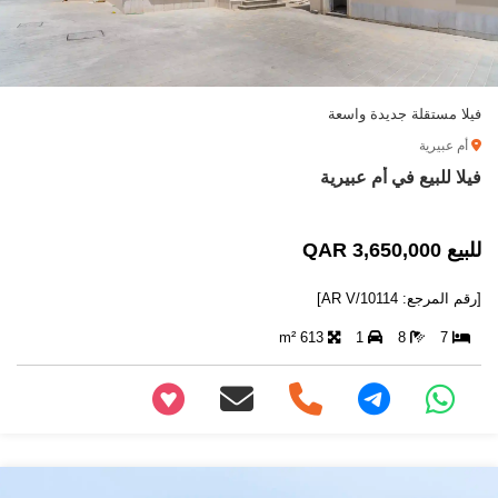
فيلا مستقلة جديدة واسعة
أم عبيرية
فيلا للبيع في أم عبيرية
للبيع 3,650,000 QAR
[رقم المرجع: AR V/10114]
613 m²
1
8
7
+97466346605