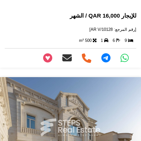
للإيجار 16,000 QAR / الشهر
[رقم المرجع: AR V/10128]
500 m²
1
6
9
+97466346605