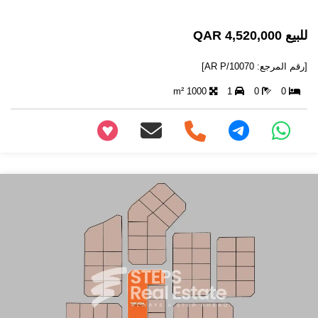
للبيع 4,520,000 QAR
[رقم المرجع: AR P/10070]
1000 m²
1
0
0
+97466346605