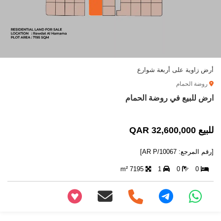
أرض زاوية على أربعة شوارع
روضة الحمام
ارض للبيع في روضة الحمام
للبيع 32,600,000 QAR
[رقم المرجع: AR P/10067]
7195 m²
1
0
0
+97466346605