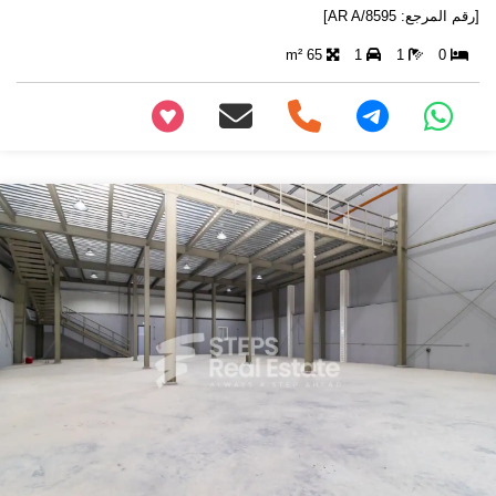
[رقم المرجع: AR A/8595]
65 m²
1
1
0
+97466346605