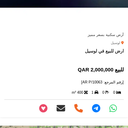
أرض سكنية بسعر مميز
لوسيل
ارض للبيع في لوسيل
للبيع 2,000,000 QAR
[رقم المرجع: AR P/10063]
400 m²
1
0
0
+97466346605