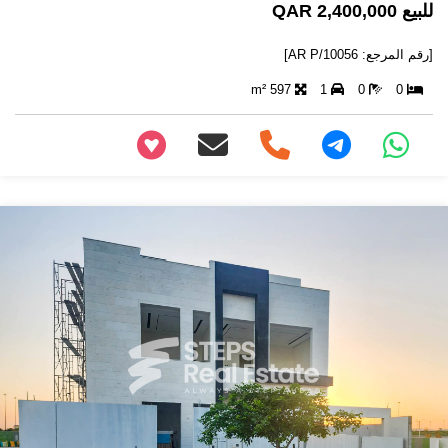
للبيع 2,400,000 QAR
[رقم المرجع: AR P/10056]
597 m²
1
0
0
+97466346605