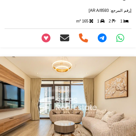
[رقم المرجع: AR A/8593]
165 m²
1
2
1
+97466346605