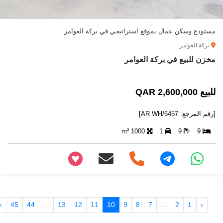
مستودع وسكن عمال بموقع استراتيجي في بركة العوامر
بركة العوامر
مخزن للبيع في بركة العوامر
للبيع 2,600,000 QAR
[رقم المرجع: AR WH/6457]
1000 m²
1
9
9
+97466346605
›
45
44
...
13
12
11
10
9
8
7
...
2
1
‹