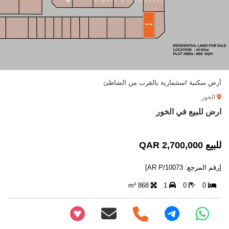
أرض سكنية استثمارية بالقرب من الشاطئ
الخور
ارض للبيع في الخور
للبيع 2,700,000 QAR
[رقم المرجع: AR P/10073]
868 m²
1
0
0
+97466346605