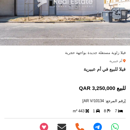
فيلا زاوية مستقلة جديدة بواجهة حجرية
أم عبيرية
فيلا للبيع في أم عبيرية
للبيع 3,250,000 QAR
[رقم المرجع: AR V/10134]
443 m²
1
8
7
+97466346605