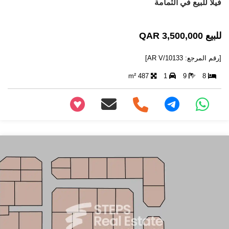
فيلا للبيع في الثمامة
للبيع 3,500,000 QAR
[رقم المرجع: AR V/10133]
487 m²
1
9
8
+97466346605