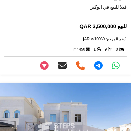
فيلا للبيع في الوكير
للبيع 3,500,000 QAR
[رقم المرجع: AR V/10060]
450 m²
1
9
8
+97466346605