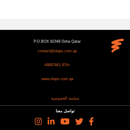
P.O.BOX 92349 Doha Qatar
contact@steps.com.qa
+974 44687461
www.steps.com.qa
سياسة الخصوصية
تواصل معنا