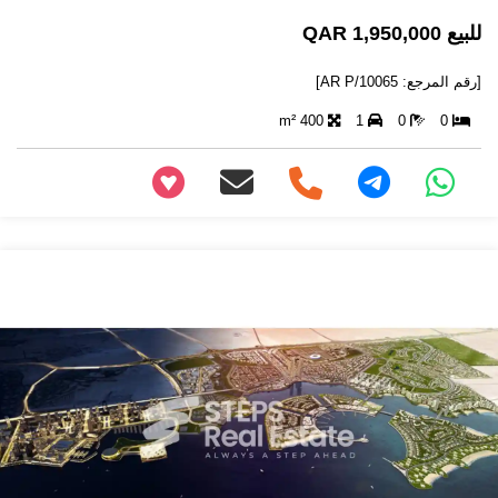
للبيع 1,950,000 QAR
[رقم المرجع: AR P/10065]
400 m²
1
0
0
+97466346605