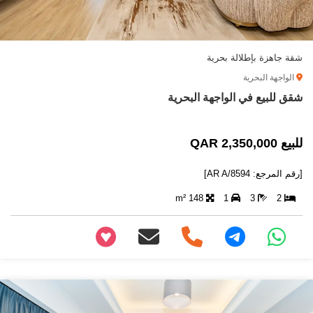
شقة جاهزة بإطلالة بحرية
الواجهة البحرية
شقق للبيع في الواجهة البحرية
للبيع 2,350,000 QAR
[رقم المرجع: AR A/8594]
148 m²
1
3
2
+97466346605