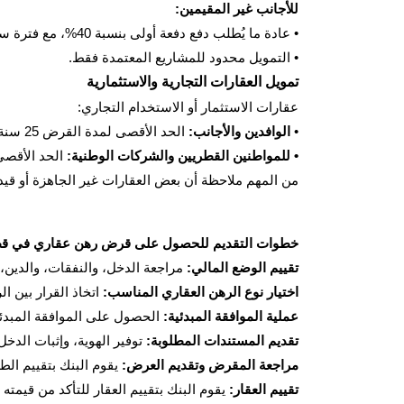
للأجانب غير المقيمين:
• عادة ما يُطلب دفع دفعة أولى بنسبة 40%، مع فترة سداد أقصر.
• التمويل محدود للمشاريع المعتمدة فقط.
تمويل العقارات التجارية والاستثمارية
عقارات الاستثمار أو الاستخدام التجاري:
•
الوافدين والأجانب:
الحد الأقصى لمدة القرض 25 سنة، ونسبة القرض إلى القيمة تصل إلى 70%.
• للمواطنين القطريين والشركات الوطنية:
الحد الأقصى لمدة القرض 30 سنة
من المهم ملاحظة أن بعض العقارات غير الجاهزة أو قيد الإنشاء
خطوات التقديم للحصول على قرض رهن عقاري في قط
تقييم الوضع المالي:
مراجعة الدخل، والنفقات، والدين، و
اختيار نوع الرهن العقاري المناسب:
اتخاذ القرار بين ال
عملية الموافقة المبدئية:
الحصول على الموافقة المبدئي
تقديم المستندات المطلوبة:
توفير الهوية، وإثبات الدخ
مراجعة المقرض وتقديم العرض:
يقوم البنك بتقييم الط
تقييم العقار:
يقوم البنك بتقييم العقار للتأكد من قيمته 