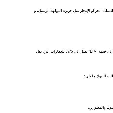
ك الحر أو الإيجار مثل جزيرة اللؤلؤة، لوسيل، و
المقيمون الأجانب مطالبون بدفع دفعة أولى تتراوح بين 20% إلى 40%. وتكون مدة القرض القصوى عادة 25 عامًا، مع نسبة قرض إلى قيمة (LTV) تصل إلى 75% للعقارات التي تقل
لب البنوك ما يلي:
نوك والمطورين.