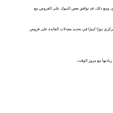
لراتب المطلوب للحصول على قرض رهن عقاري عادةً بين 15,000 ريال قطري و 25,000 ريال قطري. ومع ذلك، قد توافق بعض البنوك على القروض مع
زي دورًا كبيرًا في تحديد معدلات الفائدة على قروض
يادتها مع مرور الوقت.