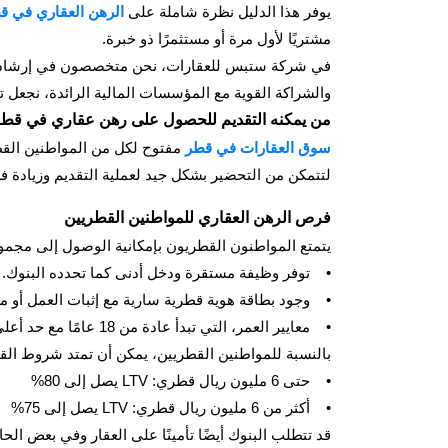
يوفر هذا الدليل نظرة شاملة على
الرهن العقاري في ق
مشتريًا لأول مرة أو مستثمرًا ذو خبرة.
في شركة ستبس للعقارات، نحن متخصصون في إرشاد عملا
والشراكة القوية مع المؤسسات المالية الرائدة، نجعل 
من يمكنه التقديم للحصول على رهن عقاري في قط
سوق العقارات في قطر
مفتوح لكل من المواطنين القط
لتتمكن من التحضير بشكل جيد لعملية التقديم وزيادة 
فرص الرهن العقاري للمواطنين القطريين
يتمتع المواطنون القطريون بإمكانية الوصول إلى مجموع
• توفر وظيفة مستقرة ودخل أدنى كما تحدده البنوك.
• وجود بطاقة هوية قطرية سارية مع إثبات العمل أو مل
• معايير العمر، التي تبدأ عادة من 18 عامًا مع حد أعلى لفترة سداد القرض.
بالنسبة للمواطنين القطريين، يمكن أن تمتد شروط القرض العقاري حتى 30 عامًا. تتفاوت نسبة القرض إلى ال
• حتى 6 مليون ريال قطري: LTV يصل إلى 80%
• أكثر من 6 مليون ريال قطري: LTV يصل إلى 75%
قد تتطلب البنوك أيضًا تأمينًا على العقار وفي بعض الح