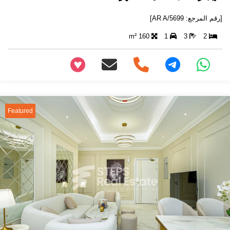
[رقم المرجع: AR A/5699]
160 m²
1
3
2
+97466346605
Featured