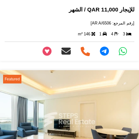
للإيجار 11,000 QAR / الشهر
[رقم المرجع: AR A/6506]
146 m²
1
4
3
+97466346605
Featured