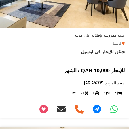
شقة مفروشة بإطلالة على مدينة
لوسيل
شقق للإيجار في لوسيل
للإيجار 10,999 QAR / الشهر
[رقم المرجع: AR A/6335]
160 m²
1
3
2
+97466346605