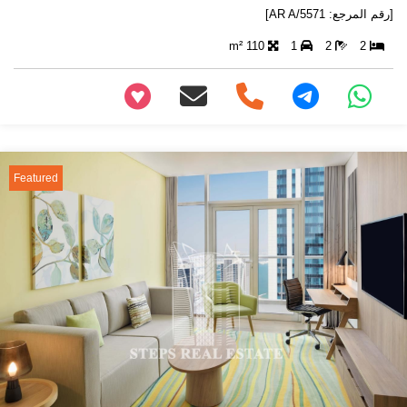
[رقم المرجع: AR A/5571]
110 m²
1
2
2
+97466346605
Featured