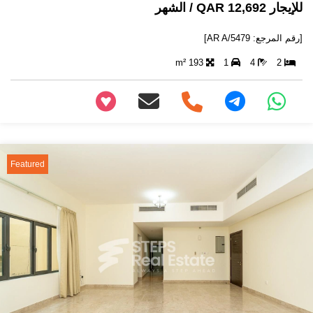
للإيجار 12,692 QAR / الشهر
[رقم المرجع: AR A/5479]
193 m²
1
4
2
+97466346605
Featured