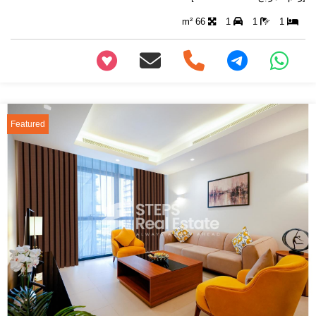
66 m²
1
1
1
+97466346605
Featured