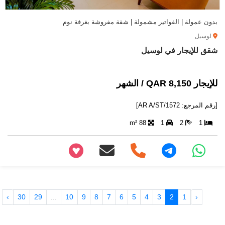
بدون عمولة | الفواتير مشمولة | شقة مفروشة بغرفة نوم
لوسيل
شقق للإيجار في لوسيل
للإيجار 8,150 QAR / الشهر
[رقم المرجع: AR A/ST/1572]
88 m²
1
2
1
+97466346605
›
30
29
...
10
9
8
7
6
5
4
3
2
1
‹