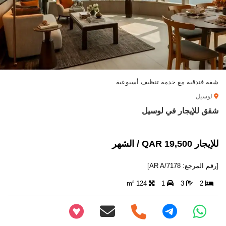
شقة فندقية مع خدمة تنظيف أسبوعية
لوسيل
شقق للإيجار في لوسيل
للإيجار 19,500 QAR / الشهر
[رقم المرجع: AR A/7178]
124 m²
1
3
2
+97466346605