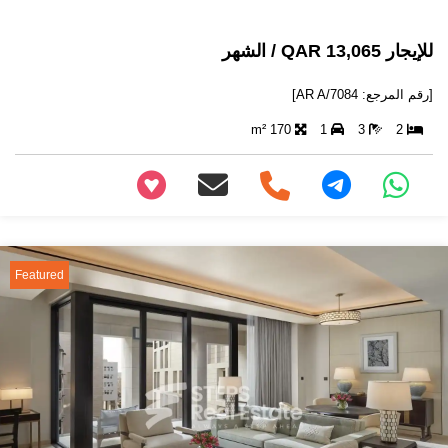
للإيجار 13,065 QAR / الشهر
[رقم المرجع: AR A/7084]
170 m²
1
3
2
+97466346605
Featured