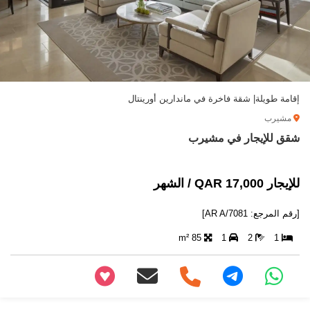
إقامة طويلة| شقة فاخرة في ماندارين أورينتال
مشيرب
شقق للإيجار في مشيرب
للإيجار 17,000 QAR / الشهر
[رقم المرجع: AR A/7081]
85 m²
1
2
1
+97466346605