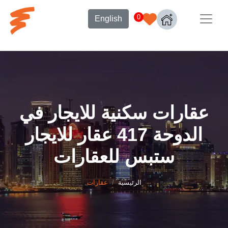
0
English
عقارات سكنية للايجار في
الدوحة 417 عقار للايجار
ستبس للعقارات
الرئيسية
عقارات