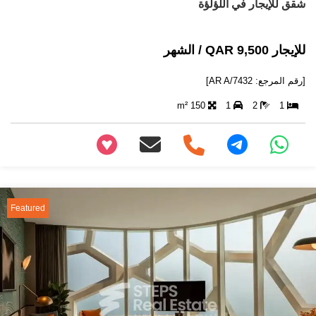
شقق للإيجار في اللؤلؤة
للإيجار 9,500 QAR / الشهر
[رقم المرجع: AR A/7432]
150 m²
1
2
1
+97466346605
Featured