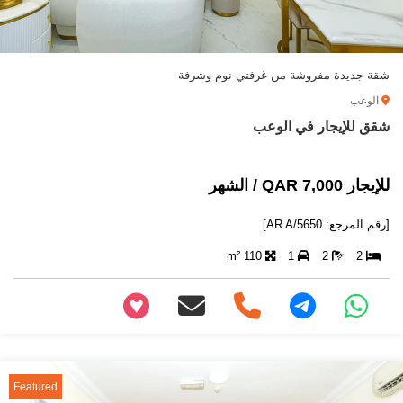
شقة جديدة مفروشة من غرفتي نوم وشرفة
الوعب
شقق للإيجار في الوعب
للإيجار 7,000 QAR / الشهر
[رقم المرجع: AR A/5650]
110 m²
1
2
2
+97466346605
Featured