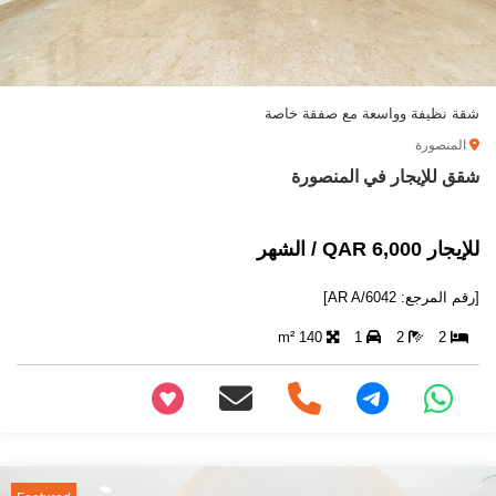
شقة نظيفة وواسعة مع صفقة خاصة
المنصورة
شقق للإيجار في المنصورة
للإيجار 6,000 QAR / الشهر
[رقم المرجع: AR A/6042]
140 m²
1
2
2
+97466346605