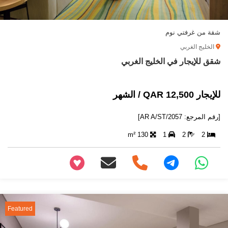
شقة من غرفتي نوم
الخليج الغربي
شقق للإيجار في الخليج الغربي
للإيجار 12,500 QAR / الشهر
[رقم المرجع: AR A/ST/2057]
130 m²
1
2
2
+97466346605
Featured