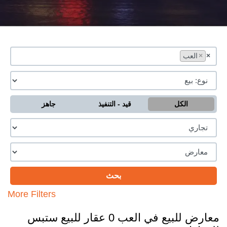
×
×
العب
الكل
قيد - التنفيذ
جاهز
More Filters
معارض للبيع في العب 0 عقار للبيع ستبس