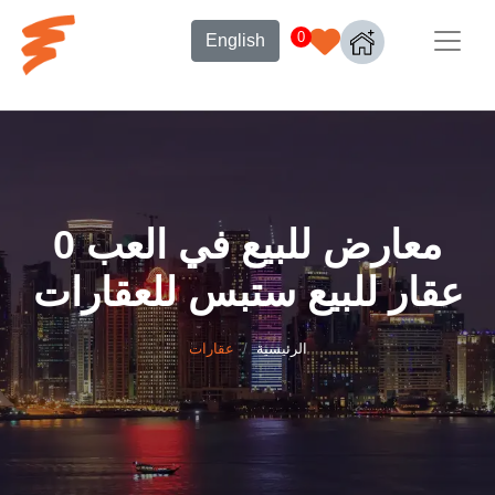
0
English
معارض للبيع في العب 0
عقار للبيع ستبس للعقارات
الرئيسية
عقارات