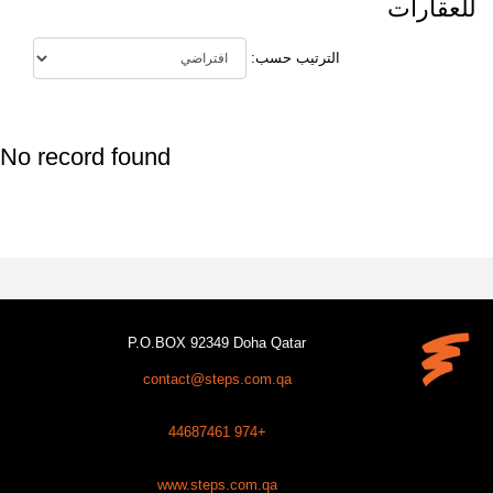
للعقارات
الترتيب حسب:
No record found
P.O.BOX 92349 Doha Qatar
contact@steps.com.qa
+974 44687461
www.steps.com.qa