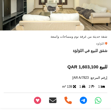
شقة حديثة من غرفة نوم ومساحات واسعة
اللؤلؤة
شقق للبيع في اللؤلؤة
للبيع 1,603,100 QAR
[رقم المرجع: AR A/7823]
139 m²
1
2
1
+97466346605