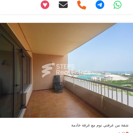
+97466346605
شقة من غرفتي نوم مع غرفة خادمة