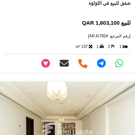
شقق للبيع في اللؤلؤة
للبيع 1,603,100 QAR
[رقم المرجع: AR A/7824]
137 m²
1
2
1
+97466346605