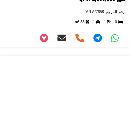
[رقم المرجع: AR A/7658]
88 m²
1
1
0
+97466346605