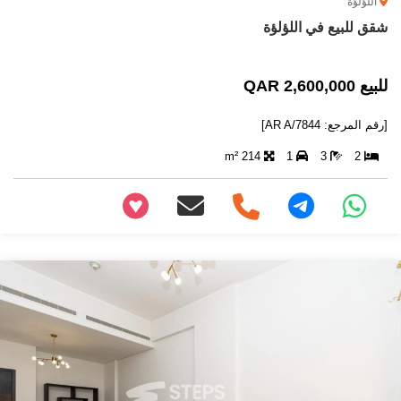
اللؤلؤة
شقق للبيع في اللؤلؤة
للبيع 2,600,000 QAR
[رقم المرجع: AR A/7844]
214 m²
1
3
2
+97466346605