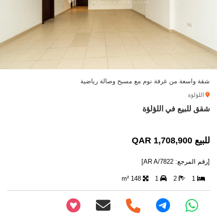
شقة واسعة من غرفة نوم مع مسبح وصالة رياضية
اللؤلؤة
شقق للبيع في اللؤلؤة
للبيع 1,708,900 QAR
[رقم المرجع: AR A/7822]
148 m²
1
2
1
+97466346605