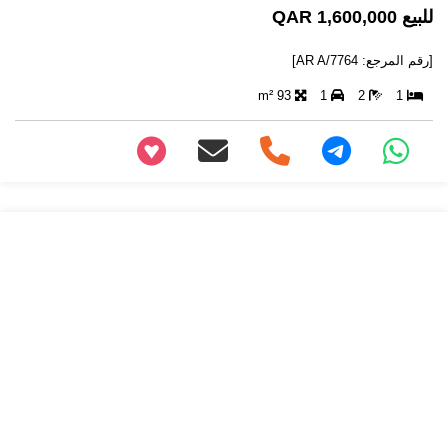
للبيع 1,600,000 QAR
[رقم المرجع: AR A/7764]
93 m²
1
2
1
+97466346605