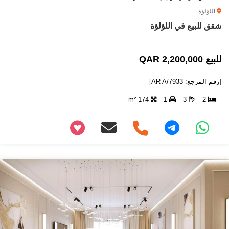
اللؤلؤة
شقق للبيع في اللؤلؤة
للبيع 2,200,000 QAR
[رقم المرجع: AR A/7933]
174 m²
1
3
2
+97466346605