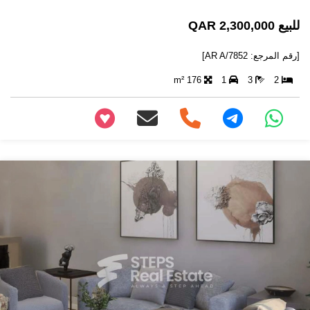
للبيع 2,300,000 QAR
[رقم المرجع: AR A/7852]
176 m²
1
3
2
+97466346605