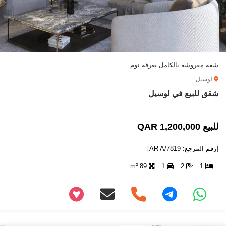
شقة مفروشة بالكامل بغرفة نوم
لوسيل
شقق للبيع في لوسيل
للبيع 1,200,000 QAR
[رقم المرجع: AR A/7819]
89 m²
1
2
1
+97466346605