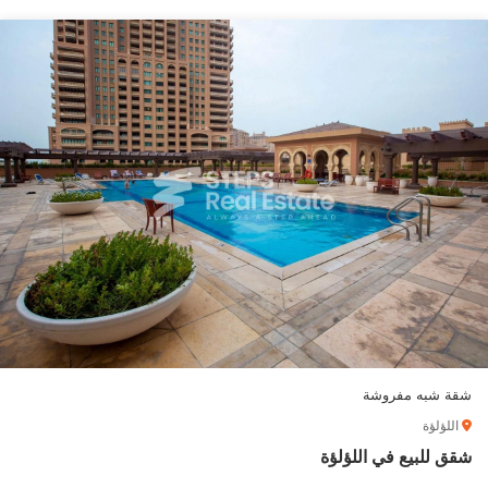
شقة شبه مفروشة
اللؤلؤة
شقق للبيع في اللؤلؤة