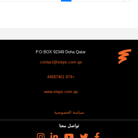
P.O.BOX 92349 Doha Qatar
contact@steps.com.qa
+974 44687461
www.steps.com.qa
سياسة الخصوصية
تواصل معنا