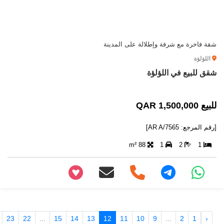
شقة فاخرة مع شرفة وإطلالة على المدينة
اللؤلؤة
شقق للبيع في اللؤلؤة
للبيع 1,500,000 QAR
[رقم المرجع: AR A/7565]
88 m²
1
2
1
+97466346605
23
22
...
15
14
13
12
11
10
9
...
2
1
‹