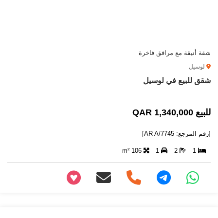
شقة أنيقة مع مرافق فاخرة
لوسيل
شقق للبيع في لوسيل
للبيع 1,340,000 QAR
[رقم المرجع: AR A/7745]
106 m²
1
2
1
+97466346605