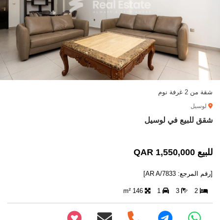
شقة من 2 غرفة نوم
لوسيل
شقق للبيع في لوسيل
للبيع 1,550,000 QAR
[رقم المرجع: AR A/7833]
146 m²
1
3
2
+97466346605