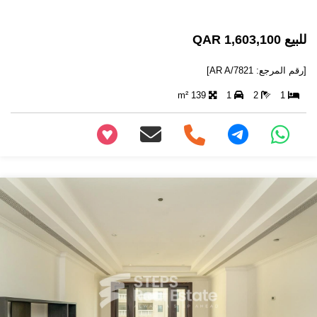
للبيع 1,603,100 QAR
[رقم المرجع: AR A/7821]
139 m²
1
2
1
+97466346605