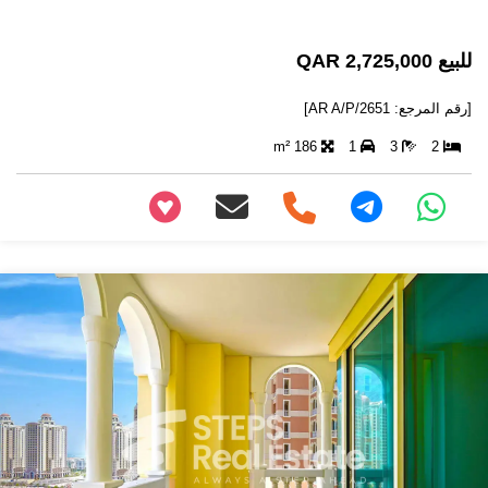
للبيع 2,725,000 QAR
[رقم المرجع: AR A/P/2651]
186 m²
1
3
2
+97466346605