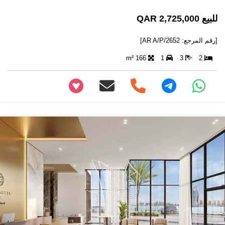
للبيع 2,725,000 QAR
[رقم المرجع: AR A/P/2652]
166 m²
1
3
2
+97466346605