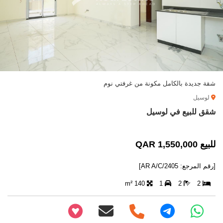
شقة جديدة بالكامل مكونة من غرفتي نوم
لوسيل
شقق للبيع في لوسيل
للبيع 1,550,000 QAR
[رقم المرجع: AR A/C/2405]
140 m²
1
2
2
+97466346605