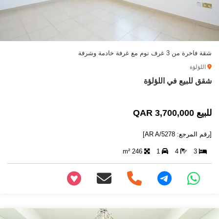
شقة فاخرة من 3 غرف نوم مع غرفة خادمة وشرفة
اللؤلؤة
شقق للبيع في اللؤلؤة
للبيع 3,700,000 QAR
[رقم المرجع: AR A/5278]
246 m²
1
4
3
+97466346605