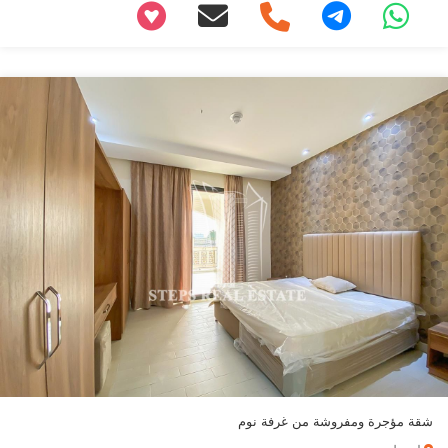
+97466346605
شقة مؤجرة ومفروشة من غرفة نوم