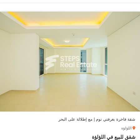
شقة فاخرة بغرفتي نوم | مع إطلالة على البحر
اللؤلؤة
شقق للبيع في اللؤلؤة