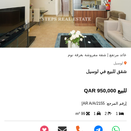
عائد مرتفع | شقة مفروشة بغرفة نوم
لوسيل
شقق للبيع في لوسيل
للبيع 950,000 QAR
[رقم المرجع: AR A/A/2155]
99 m²
1
2
1
+97466346605