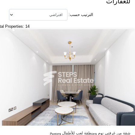
للعقارات
الترتيب حسب:
tal Properties: 14
شقة من غرفتي نوم ومنطقة لعب للأطفال ومسبح