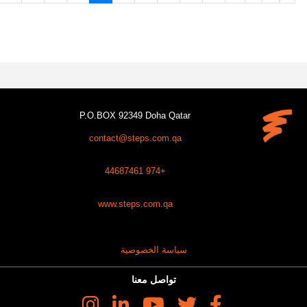
P.O.BOX 92349 Doha Qatar
contact@steps.com.qa
+974 44687461
www.steps.com.qa
سياسة الخصوصية
تواصل معنا