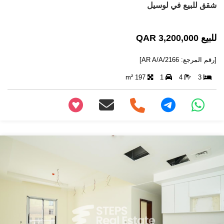
شقق للبيع في لوسيل
للبيع 3,200,000 QAR
[رقم المرجع: AR A/A/2166]
197 m²
1
4
3
+97466346605