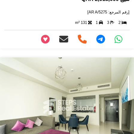
[رقم المرجع: AR A/5275]
131 m²
1
3
2
+97466346605