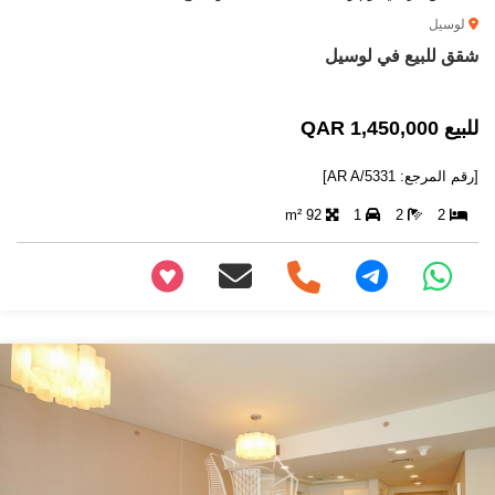
لوسيل
شقق للبيع في لوسيل
للبيع 1,450,000 QAR
[رقم المرجع: AR A/5331]
92 m²
1
2
2
+97466346605