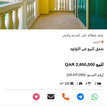
شقة بإطلالة على المدينة والبحر
اللؤلؤة
شقق للبيع في اللؤلؤة
للبيع 2,650,000 QAR
[رقم المرجع: AR A/P/2650]
180 m²
1
4
2
+97466346605