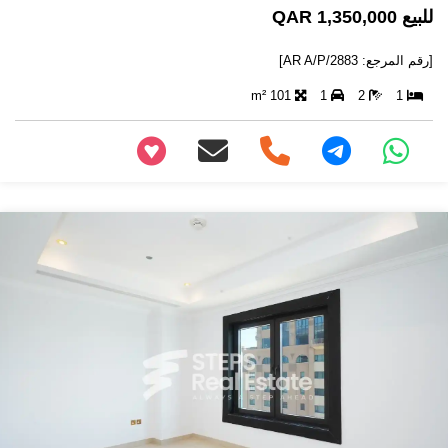
للبيع 1,350,000 QAR
[رقم المرجع: AR A/P/2883]
101 m²
1
2
1
+97466346605