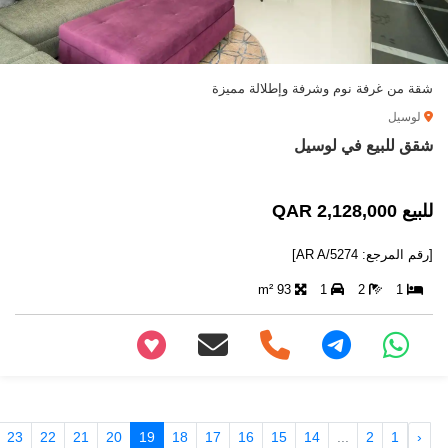
شقة من غرفة نوم وشرفة وإطلالة مميزة
لوسيل
شقق للبيع في لوسيل
للبيع 2,128,000 QAR
[رقم المرجع: AR A/5274]
93 m²
1
2
1
+97466346605
23
22
21
20
19
18
17
16
15
14
...
2
1
‹