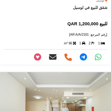
لوسيل
شقق للبيع في لوسيل
للبيع 1,200,000 QAR
[رقم المرجع: AR A/A/2101]
96 m²
1
2
1
+97466346605