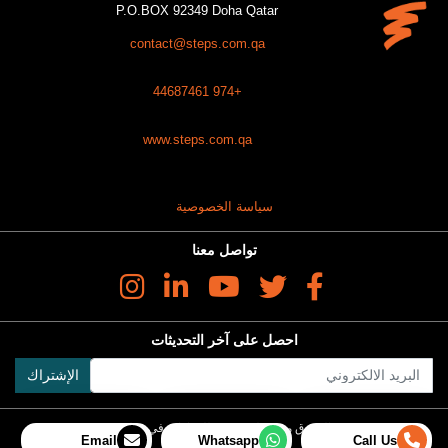
P.O.BOX 92349 Doha Qatar
contact@steps.com.qa
+974 44687461
www.steps.com.qa
سياسة الخصوصية
تواصل معنا
احصل على آخر التحديثات
الإشتراك
جميع الحقوق محفوظة ستبس للعقارات في قطر 2025
Email
Whatsapp
Call Us