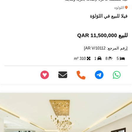
اللؤلؤة
فيلا للبيع في اللؤلؤة
للبيع 11,500,000 QAR
[رقم المرجع: AR V/10112]
310 m²
1
8
5
+97466346605