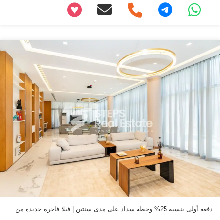
+97466346605
دفعة أولى بنسبة 25% وخطة سداد على مدى سنتين | فيلا فاخرة جديدة من 7 غرف نوم