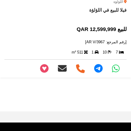
اللؤلؤة
فيلا للبيع في اللؤلؤة
للبيع 12,599,999 QAR
[رقم المرجع: AR V/3967]
511 m²
1
10
7
+97466346605