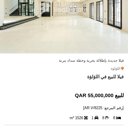
فيلا جديدة بإطلالة بحرية وخطة سداد مرنة
اللؤلؤة
فيلا للبيع في اللؤلؤة
للبيع 55,000,000 QAR
[رقم المرجع: AR V/8225]
1526 m²
1
8
8