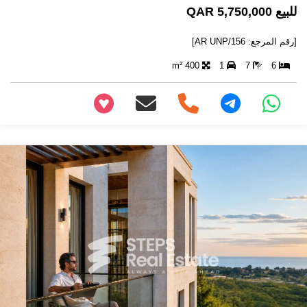
للبيع 5,750,000 QAR
[رقم المرجع: AR UNP/156]
400 m²
1
7
6
+97466346605