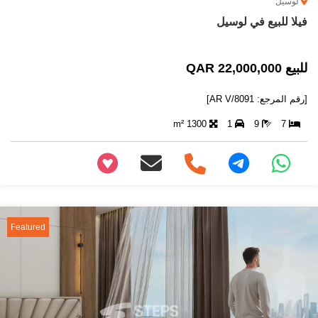
لوسيل
فيلا للبيع في لوسيل
للبيع 22,000,000 QAR
[رقم المرجع: AR V/8091]
1300 m²
1
9
7
+97466346605
Featured