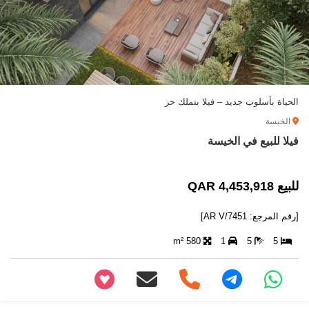
الحياة بأسلوب جديد – فيلا بتملك حر
الخيسة
فيلا للبيع في الخيسة
للبيع 4,453,918 QAR
[رقم المرجع: AR V/7451]
580 m²
1
5
5
+97466346605