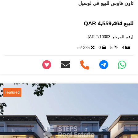
تاون هاوس للبيع في لوسيل
للبيع 4,559,464 QAR
[رقم المرجع: AR T/10003]
325 m²
0
5
4
+97466346605
Featured