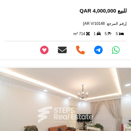
للبيع 4,000,000 QAR
[رقم المرجع: AR V/10148]
714 m²
1
5
5
+97466346605