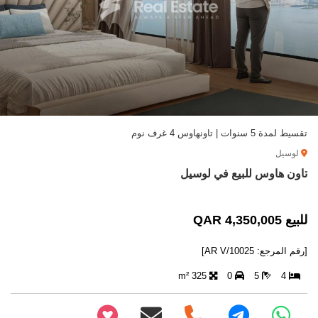
تقسيط لمدة 5 سنوات | تاونهاوس 4 غرف نوم
لوسيل
تاون هاوس للبيع في لوسيل
للبيع 4,350,005 QAR
[رقم المرجع: AR V/10025]
325 m²
0
5
4
+97466346605