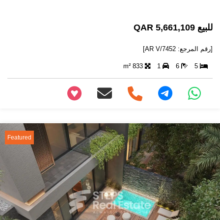
للبيع 5,661,109 QAR
[رقم المرجع: AR V/7452]
833 m²
1
6
5
+97466346605
Featured