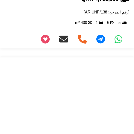
[رقم المرجع: AR UNP/138]
400 m²
1
6
5
+97466346605