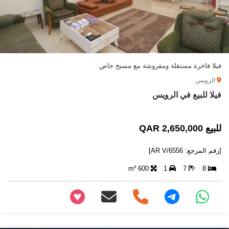
فيلا فاخرة مستقلة ومفروشة مع مسبح خاص
الرويس
فيلا للبيع في الرويس
للبيع 2,650,000 QAR
[رقم المرجع: AR V/6556]
600 m²
1
7
8
+97466346605