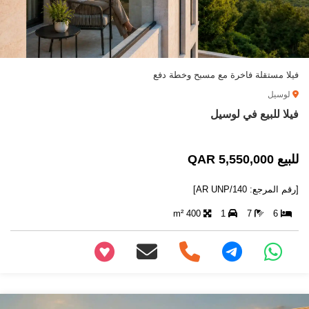
فيلا مستقلة فاخرة مع مسبح وخطة دفع
لوسيل
فيلا للبيع في لوسيل
للبيع 5,550,000 QAR
[رقم المرجع: AR UNP/140]
400 m²
1
7
6
+97466346605