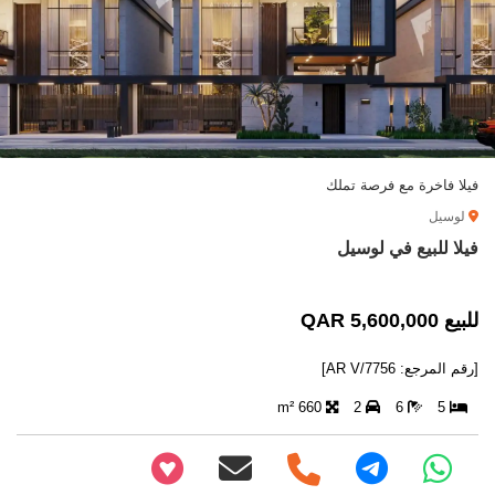
فيلا فاخرة مع فرصة تملك
لوسيل
فيلا للبيع في لوسيل
للبيع 5,600,000 QAR
[رقم المرجع: AR V/7756]
660 m²
2
6
5
+97466346605