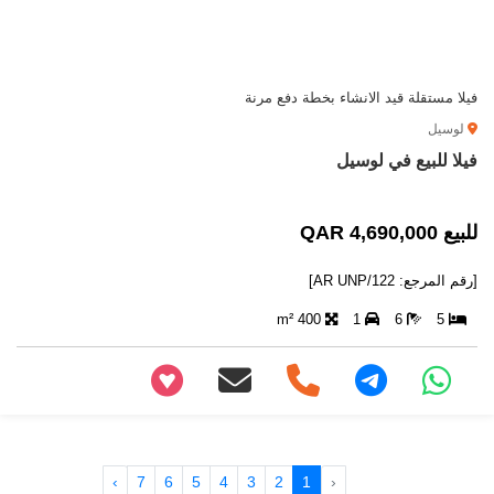
فيلا مستقلة قيد الانشاء بخطة دفع مرنة
لوسيل
فيلا للبيع في لوسيل
للبيع 4,690,000 QAR
[رقم المرجع: AR UNP/122]
400 m²
1
6
5
+97466346605
›
7
6
5
4
3
2
1
‹