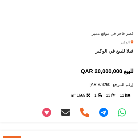
قصر فاخر في موقع مميز
الوكير
فيلا للبيع في الوكير
للبيع 20,000,000 QAR
[رقم المرجع: AR V/8260]
1669 m²
1
13
11
+97466346605