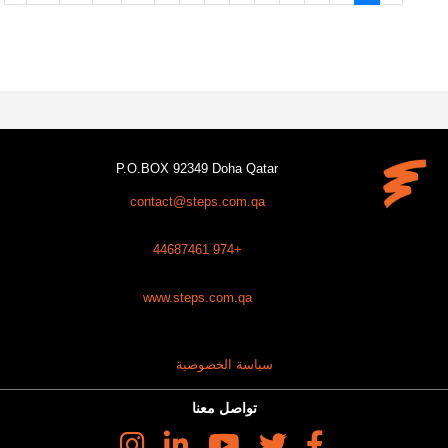
P.O.BOX 92349 Doha Qatar
contact@steps.com.qa
+974 44687461
www.steps.com.qa
سياسة الخصوصية
تواصل معنا