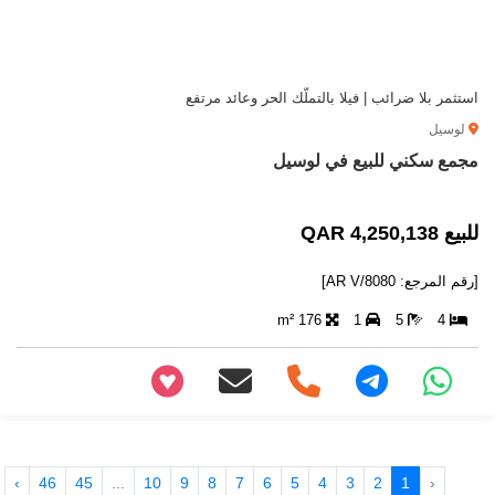
استثمر بلا ضرائب | فيلا بالتملّك الحر وعائد مرتفع
لوسيل
مجمع سكني للبيع في لوسيل
للبيع 4,250,138 QAR
[رقم المرجع: AR V/8080]
176 m²
1
5
4
+97466346605
›
46
45
...
10
9
8
7
6
5
4
3
2
1
‹