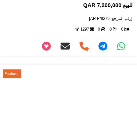
للبيع 7,200,000 QAR
[رقم المرجع: AR P/8279]
1297 m²
0
0
0
+97466346605
Featured