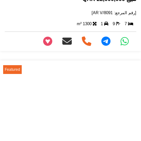
[رقم المرجع: AR V/8091]
1300 m²
1
9
7
+97466346605
Featured