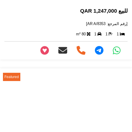
للبيع 1,247,000 QAR
[رقم المرجع: AR A/8353]
80 m²
1
1
1
+97466346605
Featured