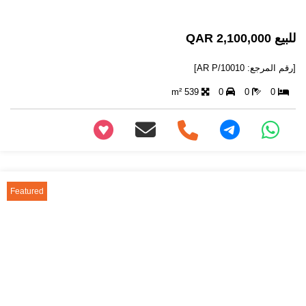
للبيع 2,100,000 QAR
[رقم المرجع: AR P/10010]
539 m²
0
0
0
+97466346605
Featured