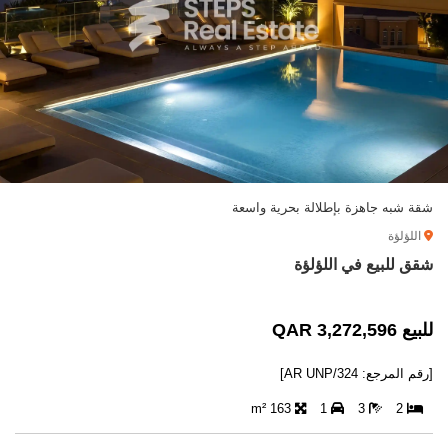
شقة شبه جاهزة بإطلالة بحرية واسعة
اللؤلؤة
شقق للبيع في اللؤلؤة
للبيع 3,272,596 QAR
[رقم المرجع: AR UNP/324]
163 m²
1
3
2