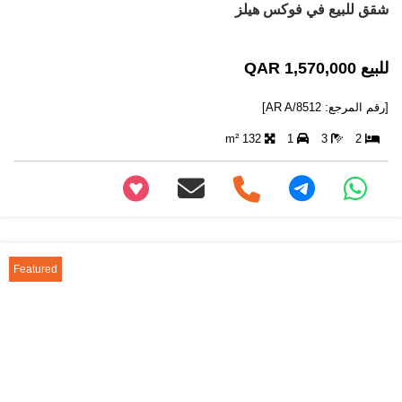
شقق للبيع في فوكس هيلز
للبيع 1,570,000 QAR
[رقم المرجع: AR A/8512]
132 m²
1
3
2
+97466346605
Featured