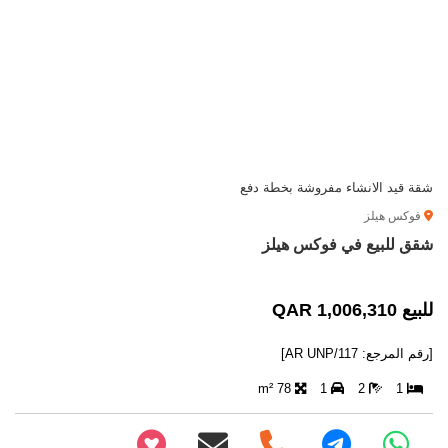
شقة قيد الانشاء مفروشة بخطة دفع
فوكس هيلز
شقق للبيع في فوكس هيلز
للبيع 1,006,310 QAR
[رقم المرجع: AR UNP/117]
78 m²
1
2
1
+97466346605