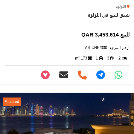
اللؤلؤة
شقق للبيع في اللؤلؤة
للبيع 3,453,614 QAR
[رقم المرجع: AR UNP/330]
173 m²
1
3
2
+97466346605
Featured