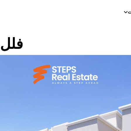
ت
فلل 