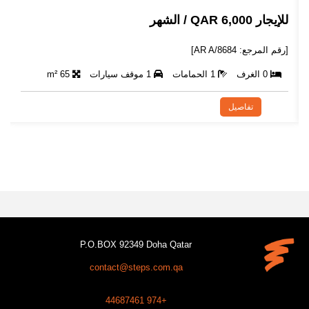
للإيجار 6,000 QAR / الشهر
[رقم المرجع: AR A/8684]
0 الغرف
1 الحمامات
1 موقف سيارات
65 m²
تفاصيل
P.O.BOX 92349 Doha Qatar
contact@steps.com.qa
+974 44687461