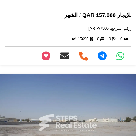
للإيجار 157,000 QAR / الشهر
[رقم المرجع: AR P/7905]
15695 m²
0
0
0
+97466346605