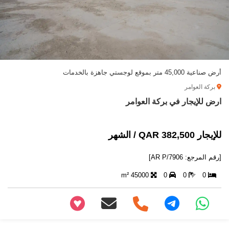
أرض صناعية 45,000 متر بموقع لوجستي جاهزة بالخدمات
بركة العوامر
ارض للإيجار في بركة العوامر
للإيجار 382,500 QAR / الشهر
[رقم المرجع: AR P/7906]
45000 m²
0
0
0
+97466346605