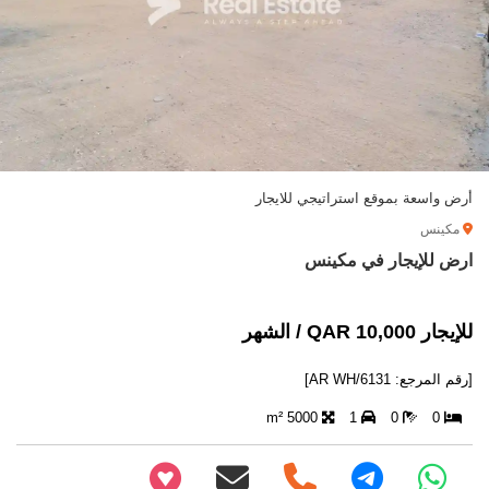
أرض واسعة بموقع استراتيجي للايجار
مكينس
ارض للإيجار في مكينس
للإيجار 10,000 QAR / الشهر
[رقم المرجع: AR WH/6131]
5000 m²
1
0
0
+97466346605