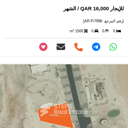
للإيجار 16,000 QAR / الشهر
[رقم المرجع: AR P/7896]
1500 m²
0
0
0
+97466346605