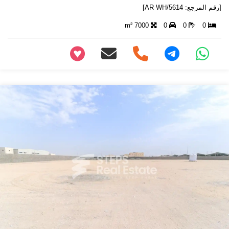
[رقم المرجع: AR WH/5614]
7000 m²
0
0
0
+97466346605