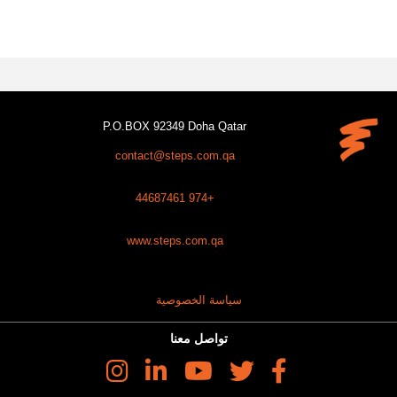
P.O.BOX 92349 Doha Qatar
contact@steps.com.qa
+974 44687461
www.steps.com.qa
سياسة الخصوصية
تواصل معنا