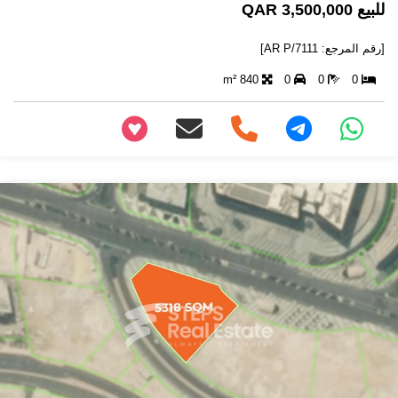
للبيع 3,500,000 QAR
[رقم المرجع: AR P/7111]
840 m²
0
0
0
+97466346605