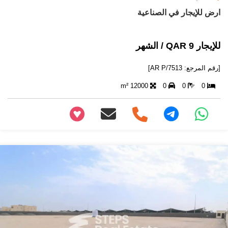
ارض للإيجار في الصناعية
للإيجار 9 QAR / الشهر
[رقم المرجع: AR P/7513]
12000 m²
0
0
0
+97466346605