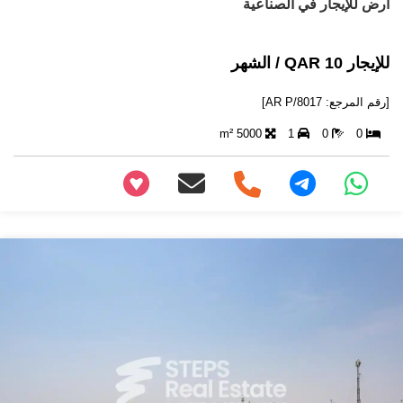
ارض للإيجار في الصناعية
للإيجار 10 QAR / الشهر
[رقم المرجع: AR P/8017]
5000 m²
1
0
0
+97466346605