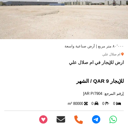
٨٠٬٠٠٠ متر مربع | أرض صناعية واسعة
ام صلال علي
ارض للإيجار في ام صلال علي
للإيجار 9 QAR / الشهر
[رقم المرجع: AR P/7904]
80000 m²
0
0
0
+97466346605