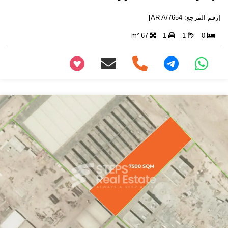
[رقم المرجع: AR A/7654]
67 m²
1
1
0
+97466346605