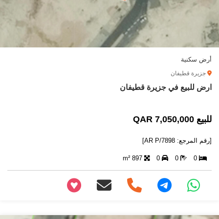
أرض سكنية
جزيرة قطيفان
ارض للبيع في جزيرة قطيفان
للبيع 7,050,000 QAR
[رقم المرجع: AR P/7898]
897 m²
0
0
0
+97466346605