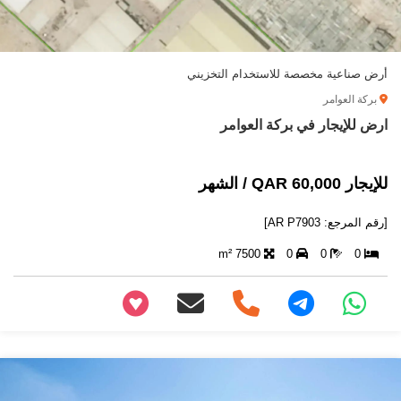
أرض صناعية مخصصة للاستخدام التخزيني
بركة العوامر
ارض للإيجار في بركة العوامر
للإيجار 60,000 QAR / الشهر
[رقم المرجع: AR P7903]
7500 m²
0
0
0
+97466346605