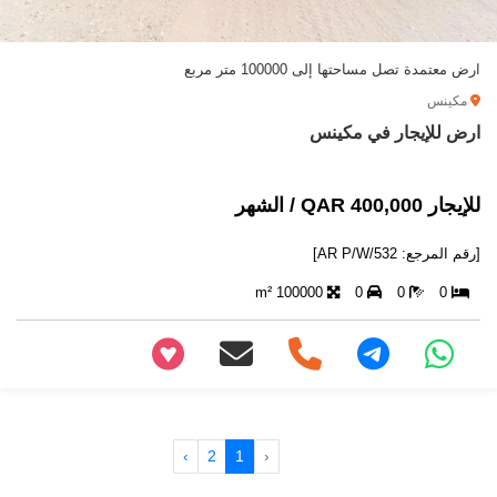
ارض معتمدة تصل مساحتها إلى 100000 متر مربع
مكينس
ارض للإيجار في مكينس
للإيجار 400,000 QAR / الشهر
[رقم المرجع: AR P/W/532]
100000 m²
0
0
0
+97466346605
›
2
1
‹