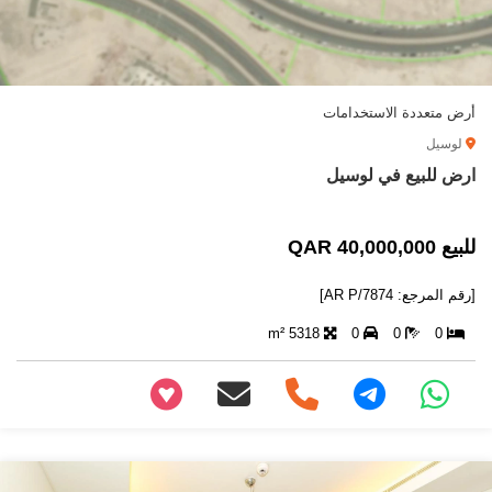
أرض متعددة الاستخدامات
لوسيل
ارض للبيع في لوسيل
للبيع 40,000,000 QAR
[رقم المرجع: AR P/7874]
5318 m²
0
0
0
+97466346605