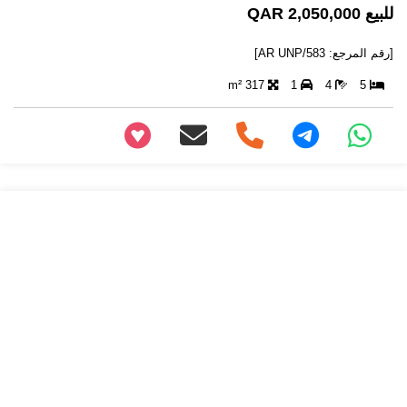
للبيع 2,050,000 QAR
[رقم المرجع: AR UNP/583]
317 m²
1
4
5
+97466346605