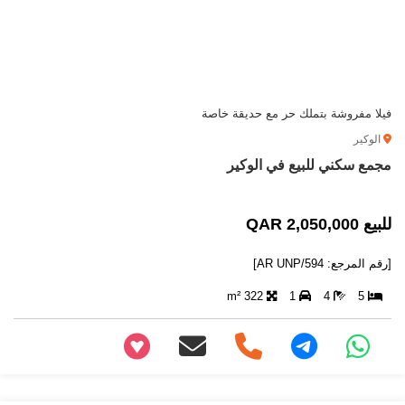
فيلا مفروشة بتملك حر مع حديقة خاصة
الوكير
مجمع سكني للبيع في الوكير
للبيع 2,050,000 QAR
[رقم المرجع: AR UNP/594]
322 m²
1
4
5
+97466346605