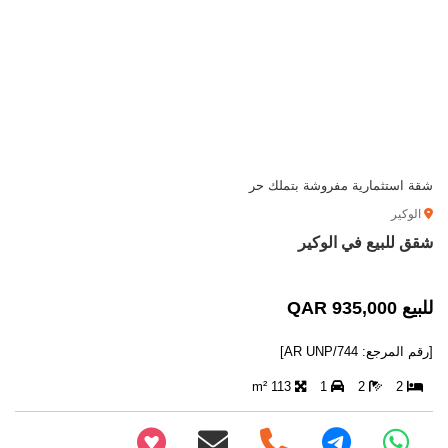
شقة استثمارية مفروشة بتملك حر
الوكير
شقق للبيع في الوكير
للبيع 935,000 QAR
[رقم المرجع: AR UNP/744]
113 m²
1
2
2
+97466346605