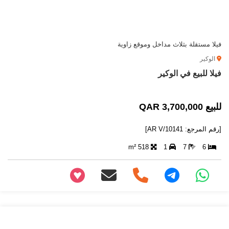
فيلا مستقلة بثلاث مداخل وموقع زاوية
الوكير
فيلا للبيع في الوكير
للبيع 3,700,000 QAR
[رقم المرجع: AR V/10141]
518 m²
1
7
6
+97466346605