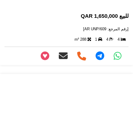
للبيع 1,650,000 QAR
[رقم المرجع: AR UNP/609]
288 m²
1
4
4
+97466346605