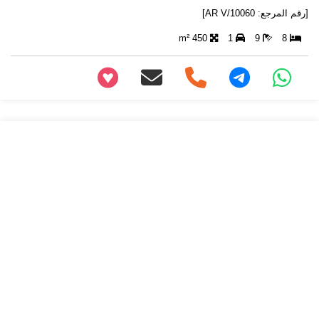
[رقم المرجع: AR V/10060]
450 m²
1
9
8
+97466346605