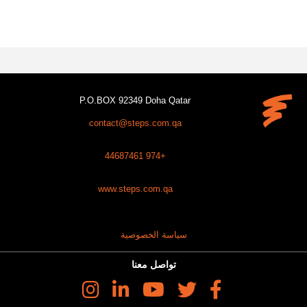
P.O.BOX 92349 Doha Qatar
contact@steps.com.qa
+974 44687461
www.steps.com.qa
سياسة الخصوصية
تواصل معنا