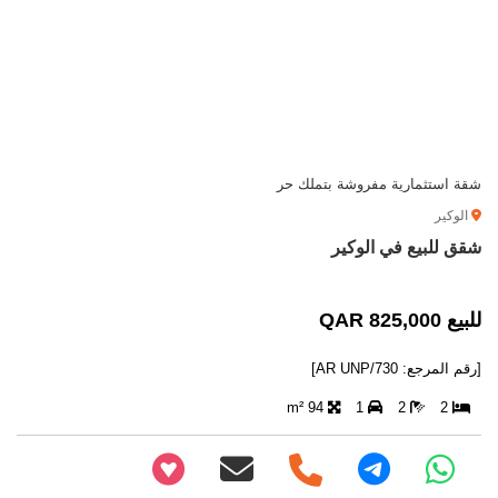
شقة استثمارية مفروشة بتملك حر
الوكير
شقق للبيع في الوكير
للبيع 825,000 QAR
[رقم المرجع: AR UNP/730]
94 m²
1
2
2
+97466346605