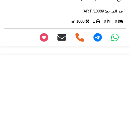
[رقم المرجع: AR P/10089]
1000 m²
1
0
0
+97466346605