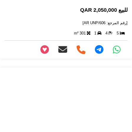
للبيع 2,050,000 QAR
[رقم المرجع: AR UNP/606]
301 m²
1
4
5
+97466346605