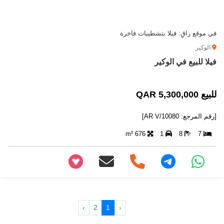
في موقع راقٍ: فيلا بتشطيبات فاخرة
الوكير
فيلا للبيع في الوكير
للبيع 5,300,000 QAR
[رقم المرجع: AR V/10080]
676 m²
1
8
7
+97466346605
›
2
1
‹