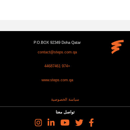
P.O.BOX 92349 Doha Qatar
contact@steps.com.qa
+974 44687461
www.steps.com.qa
سياسة الخصوصية
تواصل معنا