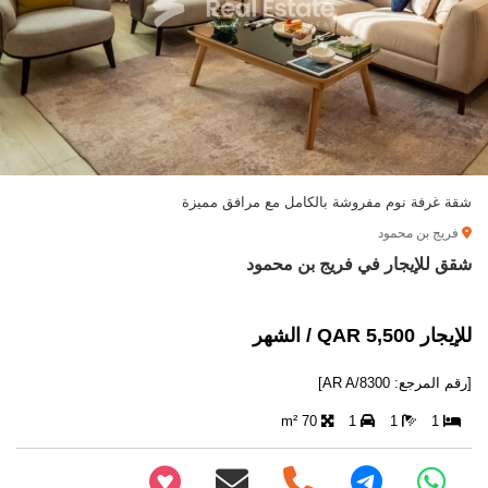
شقة غرفة نوم مفروشة بالكامل مع مرافق مميزة
فريج بن محمود
شقق للإيجار في فريج بن محمود
للإيجار 5,500 QAR / الشهر
[رقم المرجع: AR A/8300]
70 m²
1
1
1
+97466346605