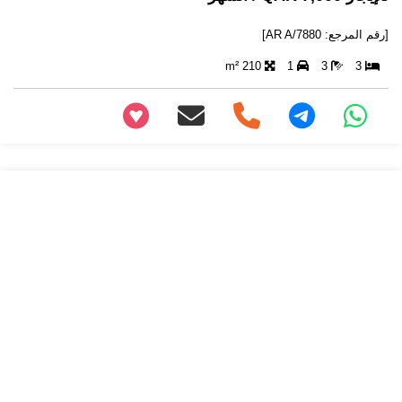
[رقم المرجع: AR A/7880]
210 m²
1
3
3
+97466346605