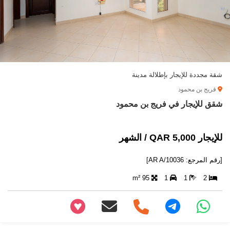
شقة مجددة للإيجار بإطلالة مدينة
فريج بن محمود
شقق للإيجار في فريج بن محمود
للإيجار 5,000 QAR / الشهر
[رقم المرجع: AR A/10036]
95 m²
1
1
2
+97466346605