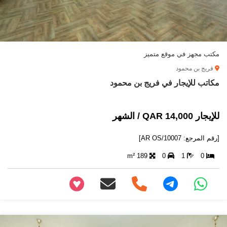
مكتب مجهز في موقع متميز
فريج بن محمود
مكاتب للإيجار في فريج بن محمود
للإيجار 14,000 QAR / الشهر
[رقم المرجع: AR OS/10007]
189 m²
0
1
0
+97466346605