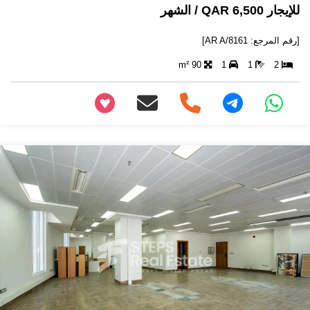
للإيجار 6,500 QAR / الشهر
[رقم المرجع: AR A/8161]
90 m²
1
1
2
+97466346605