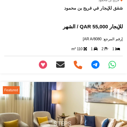
فريج بن محمود
شقق للإيجار في فريج بن محمود
للإيجار 55,000 QAR / الشهر
[رقم المرجع: AR A/8080]
110 m²
1
2
1
+97466346605
Featured