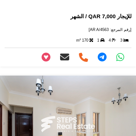
للإيجار 7,000 QAR / الشهر
[رقم المرجع: AR A/4563]
170 m²
1
4
3
+97466346605