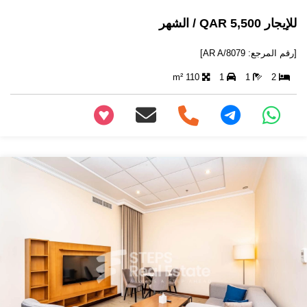
للإيجار 5,500 QAR / الشهر
[رقم المرجع: AR A/8079]
110 m²
1
1
2
+97466346605