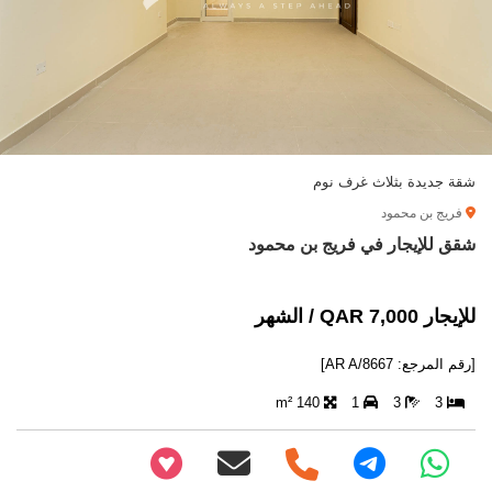
شقة جديدة بثلاث غرف نوم
فريج بن محمود
شقق للإيجار في فريج بن محمود
للإيجار 7,000 QAR / الشهر
[رقم المرجع: AR A/8667]
140 m²
1
3
3
+97466346605