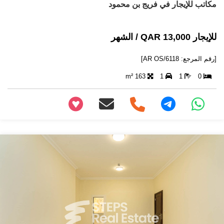
مكاتب للإيجار في فريج بن محمود
للإيجار 13,000 QAR / الشهر
[رقم المرجع: AR OS/6118]
163 m²
1
1
0
+97466346605