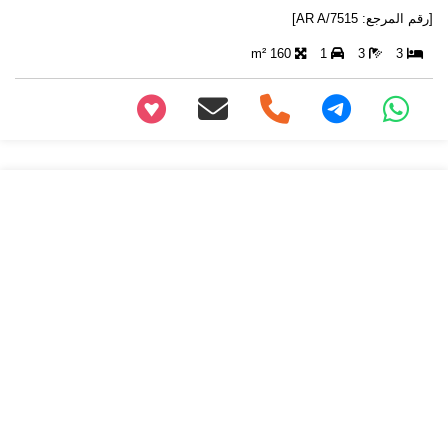
[رقم المرجع: AR A/7515]
160 m²
1
3
3
+97466346605