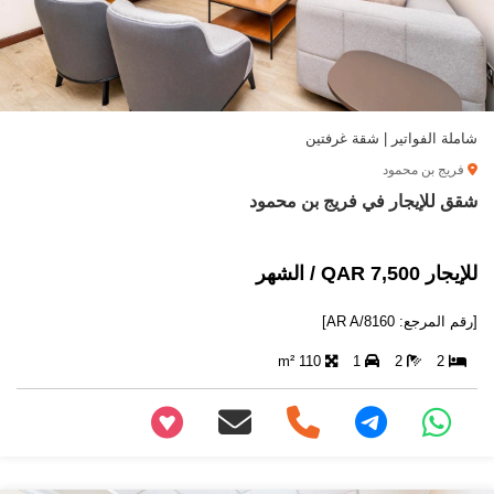
شاملة الفواتير | شقة غرفتين
فريج بن محمود
شقق للإيجار في فريج بن محمود
للإيجار 7,500 QAR / الشهر
[رقم المرجع: AR A/8160]
110 m²
1
2
2
+97466346605