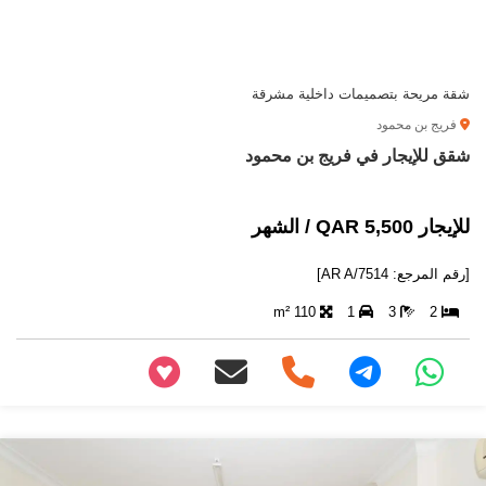
شقة مريحة بتصميمات داخلية مشرقة
فريج بن محمود
شقق للإيجار في فريج بن محمود
للإيجار 5,500 QAR / الشهر
[رقم المرجع: AR A/7514]
110 m²
1
3
2
+97466346605